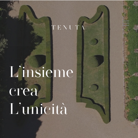
TENUTA
L’insieme
crea
L’unicità